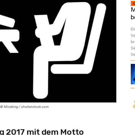
G
M
b
Di
Se
br
Se
Se
 © Miceking / shutterstock.com
g 2017 mit dem Motto