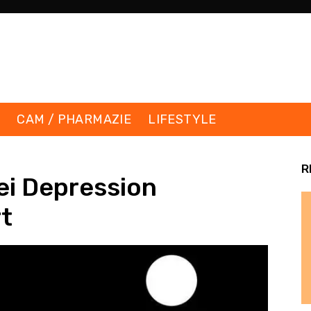
K
CAM / PHARMAZIE
LIFESTYLE
R
ei Depression
t