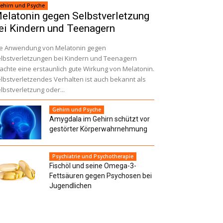
ehirn und Psyche
elatonin gegen Selbstverletzung
ei Kindern und Teenagern
e Anwendung von Melatonin gegen
lbstverletzungen bei Kindern und Teenagern
achte eine erstaunlich gute Wirkung von Melatonin.
lbstverletzendes Verhalten ist auch bekannt als
lbstverletzung oder...
Gehirn und Psyche
Amygdala im Gehirn schützt vor
gestörter Körperwahrnehmung
Psychiatrie und Psychotherapie
Fischöl und seine Omega-3-
Fettsäuren gegen Psychosen bei
Jugendlichen