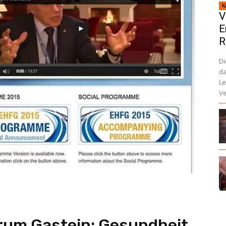
K
V
E
R
Di
da
Le
Ve
rum Gastein: Gesundheit