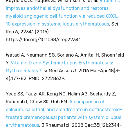
Reynolds, J., Haque, S., Williamson, K. et al.
Vitamin D
improves endothelial dysfunction and restores
myeloid angiogenic cell function via reduced CXCL-
10 expression in systemic lupus erythematosus
. Sci
Rep 6, 22341 (2016).
https://doi.org/10.1038/srep22341
Watad A, Neumann SG, Soriano A, Amital H, Shoenfeld
Y.
Vitamin D and Systemic Lupus Erythematosus:
Myth or Reality?
Isr Med Assoc J. 2016 Mar-Apr;18(3-
4):177-82. PMID: 27228639.
Yeap SS, Fauzi AR, Kong NC, Halim AG, Soehardy Z,
Rahimah I, Chow SK, Goh EM.
A comparison of
calcium, calcitriol, and alendronate in corticosteroid-
treated premenopausal patients with systemic lupus
erythematosus
. J Rheumatol. 2008 Dec;35(12):2344-