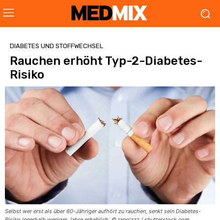
DIABETES UND STOFFWECHSEL
Rauchen erhöht Typ-2-Diabetes-
Risiko
Selbst wer erst als über 60-Jähriger aufhört zu rauchen, senkt sein Diabetes-
Risiko innerhalb weniger Jahre erheblich. © rangizzz / shutterstock.com