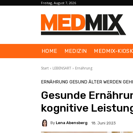
Freitag, August 7, 2026
HOME
MEDIZIN
MEDMIX-KIOS
Start
LEBENSART
Ernährung
ERNÄHRUNG
GESUND ÄLTER WERDEN
GEH
Gesunde Ernährun
kognitive Leistun
By
Lena Abensberg
18. Juni 2023