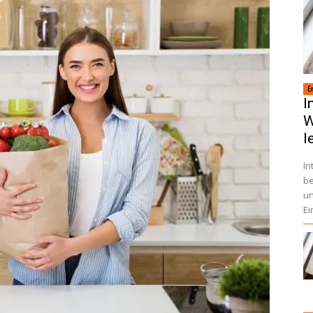
E
I
W
l
In
be
un
Ei