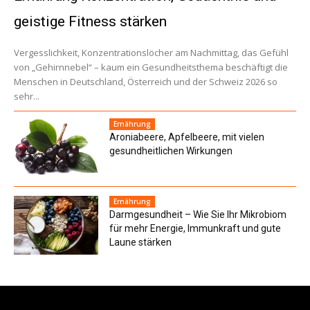
geistige Fitness stärken
Vergesslichkeit, Konzentrationslöcher am Nachmittag, das Gefühl
von „Gehirnnebel“ – kaum ein Gesundheitsthema beschäftigt die
Menschen in Deutschland, Österreich und der Schweiz 2026 so
sehr...
Ernährung
Aroniabeere, Apfelbeere, mit vielen
gesundheitlichen Wirkungen
Ernährung
Darmgesundheit – Wie Sie Ihr Mikrobiom
für mehr Energie, Immunkraft und gute
Laune stärken