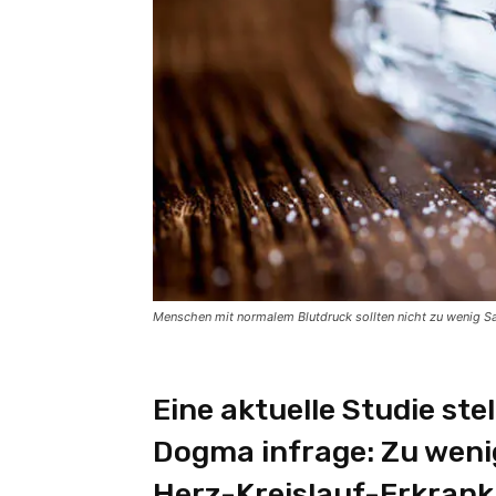
Menschen mit normalem Blutdruck sollten nicht zu wenig S
Eine aktuelle Studie st
Dogma infrage: Zu wenig
Herz-Kreislauf-Erkrank