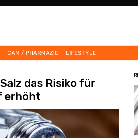
K
CAM / PHARMAZIE
LIFESTYLE
R
alz das Risiko für
f erhöht