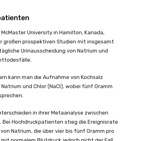
patienten
McMaster University in Hamilton, Kanada,
ier großen prospektiven Studien mit insgesamt
tägliche Urinausscheidung von Natrium und
ttodesfälle.
arn kann man die Aufnahme von Kochsalz
s Natrium und Chlor (NaCl), wobei fünf Gramm
sprechen.
nterschieden in ihrer Metaanalyse zwischen
Bei Hochdruckpatienten stieg die Ereignisrate
on Natrium, die über vier bis fünf Gramm pro
mit normalem Blutdruck jedoch nicht der Fall.