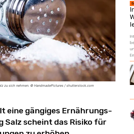
E
I
W
l
In
be
un
Ei
alz zu sich nehmen. © HandmadePictures / shutterstock.com
ellt eine gängiges Ernährungs-
 Salz scheint das Risiko für
ungen zu erhöhen.