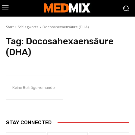
Start
Schlagworte
Docosahexaensäure (DHA)
Tag:
Docosahexaensäure
(DHA)
Keine Beiträge vorhanden
STAY CONNECTED