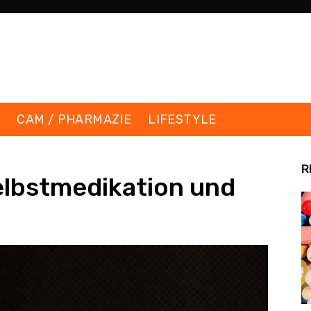
K
CAM / PHARMAZIE
LIFESTYLE
R
elbstmedikation und