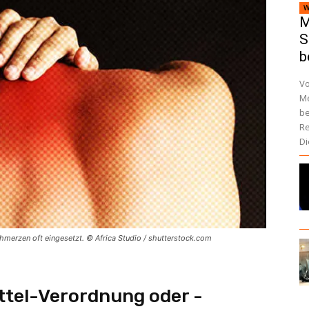
W
M
S
b
Vo
Me
be
Re
Di
merzen oft eingesetzt. © Africa Studio / shutterstock.com
ttel-Verordnung oder -