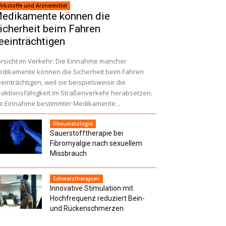
irkstoffe und Arzneimittel
edikamente können die
icherheit beim Fahren
eeinträchtigen
rsicht im Verkehr: Die Einnahme mancher
dikamente können die Sicherheit beim Fahren
einträchtigen, weil sie beispielsweise die
aktionsfähigkeit im Straßenverkehr herabsetzen.
e Einnahme bestimmter Medikamente...
Rheumatologie
Sauerstofftherapie bei
Fibromyalgie nach sexuellem
Missbrauch
Schmerztherapien
Innovative Stimulation mit
Hochfrequenz reduziert Bein-
und Rückenschmerzen