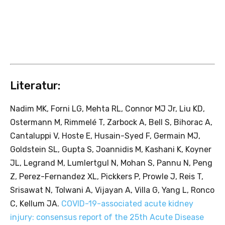
Literatur:
Nadim MK, Forni LG, Mehta RL, Connor MJ Jr, Liu KD,
Ostermann M, Rimmelé T, Zarbock A, Bell S, Bihorac A,
Cantaluppi V, Hoste E, Husain-Syed F, Germain MJ,
Goldstein SL, Gupta S, Joannidis M, Kashani K, Koyner
JL, Legrand M, Lumlertgul N, Mohan S, Pannu N, Peng
Z, Perez-Fernandez XL, Pickkers P, Prowle J, Reis T,
Srisawat N, Tolwani A, Vijayan A, Villa G, Yang L, Ronco
C, Kellum JA.
COVID-19-associated acute kidney
injury: consensus report of the 25th Acute Disease