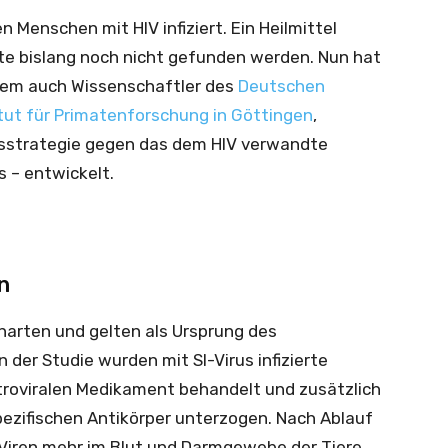
n Menschen mit HIV infiziert. Ein Heilmittel
nte bislang noch nicht gefunden werden. Nun hat
 dem auch Wissenschaftler des
Deutschen
itut für Primatenforschung in Göttingen
,
gsstrategie gegen das dem HIV verwandte
s – entwickelt.
n
enarten und gelten als Ursprung des
der Studie wurden mit SI-Virus infizierte
troviralen Medikament behandelt und zusätzlich
ezifischen Antikörper unterzogen. Nach Ablauf
-Viren mehr im Blut und Darmgewebe der Tiere