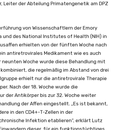
r, Leiter der Abteilung Primatengenetik am DPZ
erführung von Wissenschaftlern der Emory
a und des National Institutes of Health (NIH) in
usaffen erhielten von der fünften Woche nach
 ein antiretrovirales Medikament wie es auch
er neunten Woche wurde diese Behandlung mit
 kombiniert, die regelmäßig im Abstand von drei
gruppe erhielt nur die antiretrovirale Therapie
rper. Nach der 18. Woche wurde die
ur der Antikörper bis zur 32. Woche weiter
andlung der Affen eingestellt. „Es ist bekannt,
dere in den CD4+-T-Zellen in der
ronische Infektion etablieren“, erklärt Lutz
 Einwandern dieser, für ein funktionstüchtiges