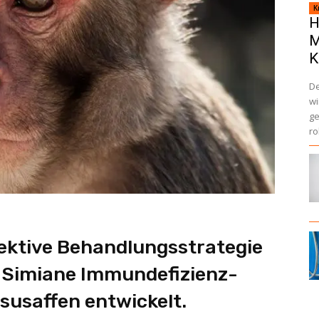
K
H
M
K
De
wi
ge
ro
fektive Behandlungsstrategie
 Simiane Immundefizienz-
esusaffen entwickelt.