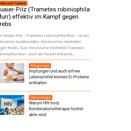
rebs und Tumore
uaier-Pilz (Trametes robiniophila
urr) effektiv im Kampf gegen
rebs
r Huaier-Pilz – Trametes robiniophila Murr – ist ein
rksames traditionelles chinesisches Heilmittel
gen Krebs. Das chinesische Heilmittel Trametes
biniophila Murr, auch als Huaier bekannt,...
Allergologie
Impfungen und auch eifreie
Lebensmittel können Ei-Proteine
enthalten
Immunologie
Warum HIV trotz
Kombinationstherapie höchst
aktiv sind