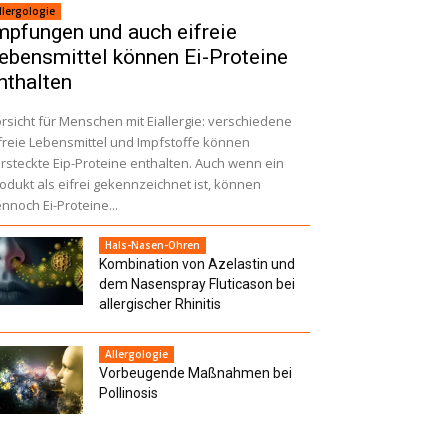
llergologie
mpfungen und auch eifreie
ebensmittel können Ei-Proteine
nthalten
rsicht für Menschen mit Eiallergie: verschiedene
freie Lebensmittel und Impfstoffe können
rsteckte Eip-Proteine enthalten. Auch wenn ein
odukt als eifrei gekennzeichnet ist, können
nnoch Ei-Proteine...
Hals-Nasen-Ohren
Kombination von Azelastin und
dem Nasenspray Fluticason bei
allergischer Rhinitis
Allergologie
Vorbeugende ­Maßnahmen bei
Pollinosis