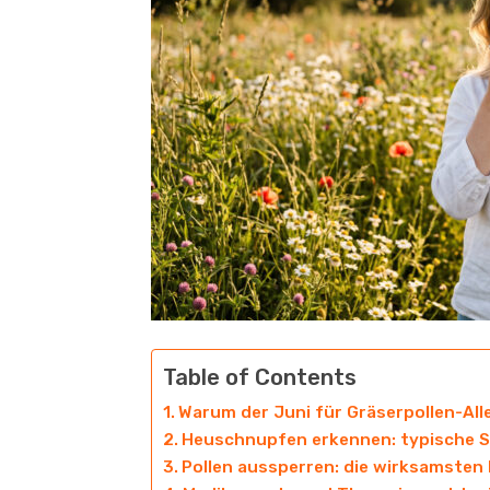
Table of Contents
Warum der Juni für Gräserpollen-Aller
Heuschnupfen erkennen: typische 
Pollen aussperren: die wirksamsten