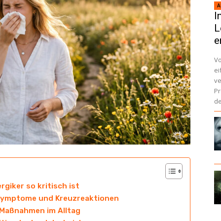
A
I
L
e
Vo
ei
ve
Pr
de
giker so kritisch ist
Symptome und Kreuzreaktionen
 Maßnahmen im Alltag