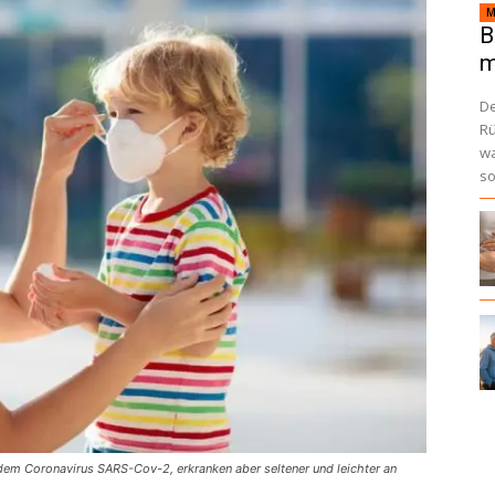
M
B
m
De
Rü
wa
so
 dem Coronavirus SARS-Cov-2, erkranken aber seltener und leichter an