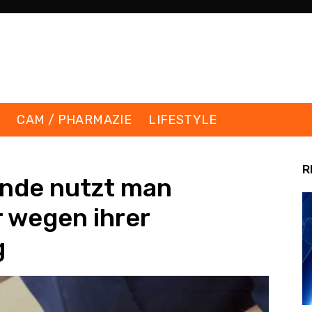
K
CAM / PHARMAZIE
LIFESTYLE
R
unde nutzt man
r wegen ihrer
g