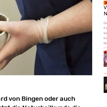
N
V
N
Di
Pa
be
Ko
Ni
ard von Bingen oder auch