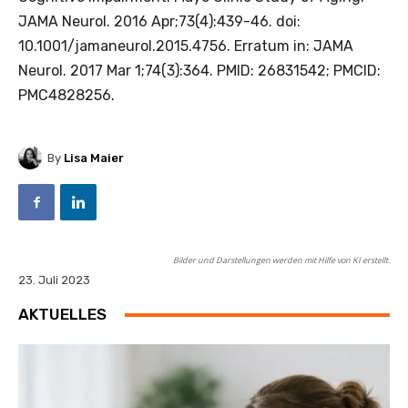
JAMA Neurol. 2016 Apr;73(4):439-46. doi:
10.1001/jamaneurol.2015.4756. Erratum in: JAMA
Neurol. 2017 Mar 1;74(3):364. PMID: 26831542; PMCID:
PMC4828256.
By
Lisa Maier
Bilder und Darstellungen werden mit Hilfe von KI erstellt.
23. Juli 2023
AKTUELLES