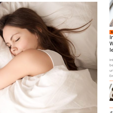
E
I
W
l
In
be
un
Ei