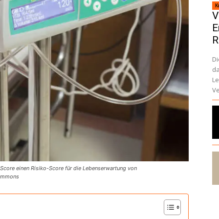
K
V
E
R
Di
da
Le
Ve
core einen Risiko-Score für die Lebenserwartung von
 Commons