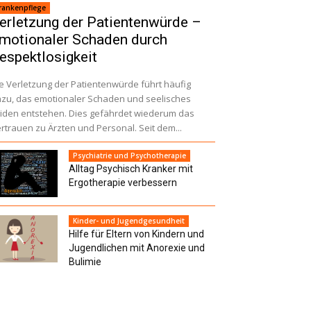
rankenpflege
erletzung der Patientenwürde –
motionaler Schaden durch
espektlosigkeit
e Verletzung der Patientenwürde führt häufig
zu, das emotionaler Schaden und seelisches
iden entstehen. Dies gefährdet wiederum das
rtrauen zu Ärzten und Personal. Seit dem...
Psychiatrie und Psychotherapie
Alltag Psychisch Kranker mit
Ergotherapie verbessern
Kinder- und Jugendgesundheit
Hilfe für Eltern von Kindern und
Jugendlichen mit Anorexie und
Bulimie