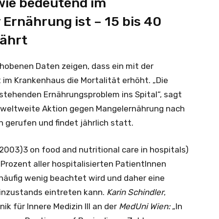
wie bedeutend im
Ernährung ist – 15 bis 40
ährt
rhobenen Daten zeigen, dass ein mit der
 im Krankenhaus die Mortalität erhöht. „Die
tehenden Ernährungsproblem ins Spital“, sagt
s weltweite Aktion gegen Mangelernährung nach
 gerufen und findet jährlich statt.
003)3 on food and nutritional care in hospitals)
Prozent aller hospitalisierten PatientInnen
häufig wenig beachtet wird und daher eine
inzustands eintreten kann.
Karin Schindler
,
ik für Innere Medizin III an der
MedUni Wien:
„In