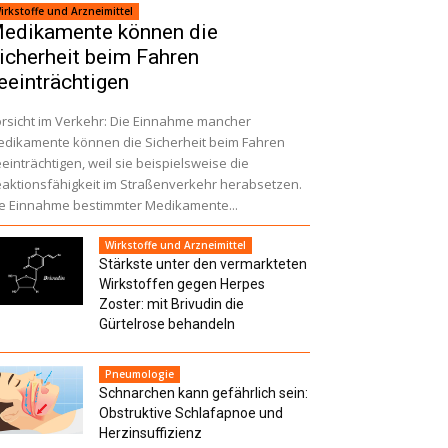
irkstoffe und Arzneimittel
edikamente können die
icherheit beim Fahren
eeinträchtigen
rsicht im Verkehr: Die Einnahme mancher
dikamente können die Sicherheit beim Fahren
einträchtigen, weil sie beispielsweise die
aktionsfähigkeit im Straßenverkehr herabsetzen.
e Einnahme bestimmter Medikamente...
Wirkstoffe und Arzneimittel
Stärkste unter den vermarkteten
Wirkstoffen gegen Herpes
Zoster: mit Brivudin die
Gürtelrose behandeln
Pneumologie
Schnarchen kann gefährlich sein:
Obstruktive Schlafapnoe und
Herzinsuffizienz