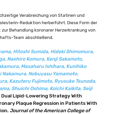
eichzeitige Verabreichung von Statinen und
holesterin-Reduktion herbeiführt. Diese Form der
t zur Behandlung koronarer Herzerkrankung von
chafts-Team abschließend.
iyama, Hitoshi Sumida, Hideki Shimomura,
a, Naohiro Komura, Kenji Sakamoto,
Nakamura, Masaharu Ishihara, Kunihiko
uki Nakamura, Nobuyasu Yamamoto,
ura, Kazuteru Fujimoto, Ryusuke Tsunoda,
a, Shuichi Oshima, Koichi Kaikita, Seiji
 Dual Lipid-Lowering Strategy With
ronary Plaque Regression in Patients With
ion.
Journal of the American College of