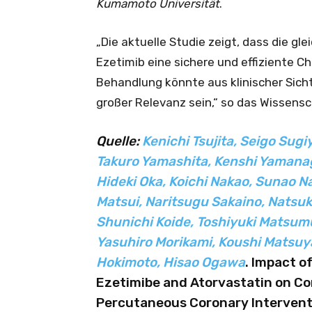
Kumamoto Universität
.
„Die aktuelle Studie zeigt, dass die gl
Ezetimib eine sichere und effiziente C
Behandlung könnte aus klinischer Sich
großer Relevanz sein,“ so das Wissens
Quelle:
Kenichi Tsujita, Seigo Sug
Takuro Yamashita, Kenshi Yamanag
Hideki Oka, Koichi Nakao, Sunao 
Matsui, Naritsugu Sakaino, Nats
Shunichi Koide, Toshiyuki Matsum
Yasuhiro Morikami, Koushi Matsuyam
Hokimoto, Hisao Ogawa
.
Impact of
Ezetimibe and Atorvastatin on Co
Percutaneous Coronary Intervent