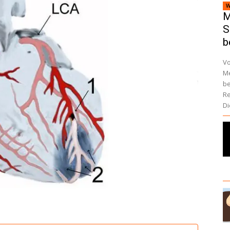
W
M
S
b
Vo
Me
be
Re
Di