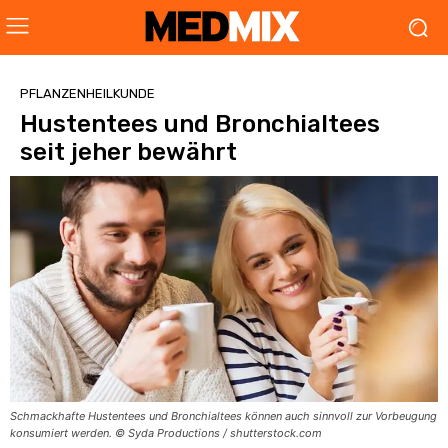
PFLANZENHEILKUNDE
Hustentees und Bronchialtees
seit jeher bewährt
Schmackhafte Hustentees und Bronchialtees können auch sinnvoll zur Vorbeugung
konsumiert werden. © Syda Productions / shutterstock.com