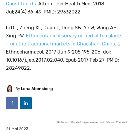
Constituents
. Altern Ther Health Med. 2018
Jul;24(4):36-49. PMID: 29332022.
Li DL, Zheng XL, Duan L, Deng SW, Ye W, Wang AH,
Xing FW.
Ethnobotanical survey of herbal tea plants
from the traditional markets in Chaoshan, China
. J
Ethnopharmacol. 2017 Jun 9;205:195-206. doi:
10.1016/j.jep.2017.02.040. Epub 2017 Feb 27. PMID:
28249822.
By
Lena Abensberg
Bilder und Darstellungen werden mit Hilfe von KI erstellt.
21. Mai 2023