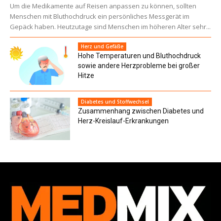
Um die Medikamente auf Reisen anpassen zu können, sollten
Menschen mit Bluthochdruck ein persönliches Messgerät im
Gepäck haben. Heutzutage sind Menschen im höheren Alter sehr...
Herz und Gefäße
Hohe Temperaturen und Bluthochdruck
sowie andere Herzprobleme bei großer
Hitze
Diabetes und Stoffwechsel
Zusammenhang zwischen Diabetes und
Herz-Kreislauf-Erkrankungen