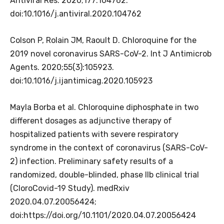
Antiviral Res. 2020;177:104762.
doi:10.1016/j.antiviral.2020.104762
Colson P, Rolain JM, Raoult D. Chloroquine for the
2019 novel coronavirus SARS-CoV-2. Int J Antimicrob
Agents. 2020;55(3):105923.
doi:10.1016/j.ijantimicag.2020.105923
Mayla Borba et al. Chloroquine diphosphate in two
different dosages as adjunctive therapy of
hospitalized patients with severe respiratory
syndrome in the context of coronavirus (SARS-CoV-
2) infection. Preliminary safety results of a
randomized, double-blinded, phase IIb clinical trial
(CloroCovid-19 Study).
medRxiv
2020.04.07.20056424;
doi:
https://doi.org/10.1101/2020.04.07.20056424