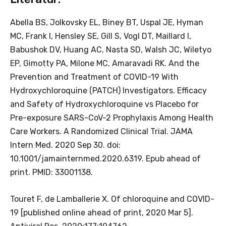
Abella BS, Jolkovsky EL, Biney BT, Uspal JE, Hyman
MC, Frank I, Hensley SE, Gill S, Vogl DT, Maillard I,
Babushok DV, Huang AC, Nasta SD, Walsh JC, Wiletyo
EP, Gimotty PA, Milone MC, Amaravadi RK. And the
Prevention and Treatment of COVID-19 With
Hydroxychloroquine (PATCH) Investigators. Efficacy
and Safety of Hydroxychloroquine vs Placebo for
Pre-exposure SARS-CoV-2 Prophylaxis Among Health
Care Workers. A Randomized Clinical Trial. JAMA
Intern Med. 2020 Sep 30. doi:
10.1001/jamainternmed.2020.6319. Epub ahead of
print. PMID: 33001138.
Touret F, de Lamballerie X. Of chloroquine and COVID-
19 [published online ahead of print, 2020 Mar 5].