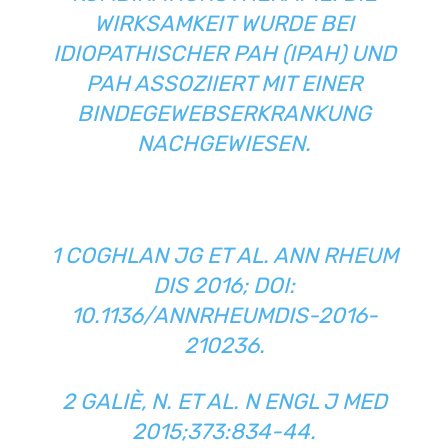
IRKSAMKEIT WURDE BEI I
DIOPATHISCHER PAH (IPAH) UND P
AH ASSOZIIERT MIT EINER B
INDEGEWEBSERKRANKUNG N
ACHGEWIESEN.
1 COGHLAN JG ET AL. ANN RHEUM
DIS 2016;
DOI:
10.1136/ANNRHEUMDIS-2016-
210236
.
2
GALIÈ, N. ET AL. N ENGL J MED
2015;373:834-44
.