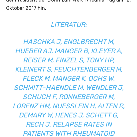
Oktober 2017 hin.
LITERATUR:
HASCHKA J, ENGLBRECHT M,
HUEBER AJ, MANGER B, KLEYER A,
REISER M, FINZEL S, TONY HP,
KLEINERT S, FEUCHTENBERGER M,
FLECK M, MANGER K, OCHS W,
SCHMITT-HAENDLE M, WENDLER J,
SCHUCH F, RONNEBERGER M,
LORENZ HM, NUESSLEIN H, ALTEN R,
DEMARY W, HENES J, SCHETT G,
RECH J. RELAPSE RATES IN
PATIENTS WITH RHEUMATOID