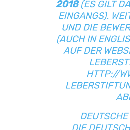
2018
(ES GILT D
EINGANGS). WE
UND DIE BEWE
(AUCH IN ENGLI
AUF DER WEBS
LEBERST
HTTP://
LEBERSTIFTU
AB
DEUTSCHE 
DIE DEUTSC