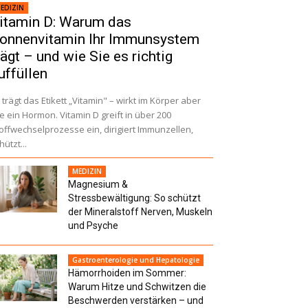
EDIZIN
itamin D: Warum das
onnenvitamin Ihr Immunsystem
rägt – und wie Sie es richtig
uffüllen
 trägt das Etikett „Vitamin" – wirkt im Körper aber
e ein Hormon. Vitamin D greift in über 200
offwechselprozesse ein, dirigiert Immunzellen,
hützt...
MEDIZIN
Magnesium &
Stressbewältigung: So schützt
der Mineralstoff Nerven, Muskeln
und Psyche
Gastroenterologie und Hepatologie
Hämorrhoiden im Sommer:
Warum Hitze und Schwitzen die
Beschwerden verstärken – und