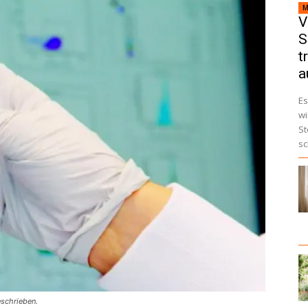
M
V
S
t
a
Es
wi
St
sc
schrieben.