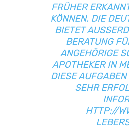
FRÜHER ERKANNT
KÖNNEN. DIE DE
BIETET AUSSERD
ERATUNG FÜR
NGEHÖRIGE SOW
POTHEKER IN MED
IESE AUFGABEN E
EHR ERFOLG
NFORM
TTP://W
EBERST