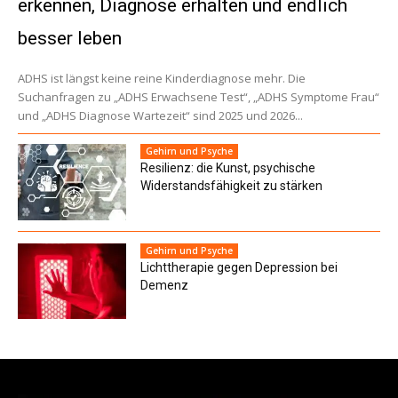
erkennen, Diagnose erhalten und endlich
besser leben
ADHS ist längst keine reine Kinderdiagnose mehr. Die
Suchanfragen zu „ADHS Erwachsene Test“, „ADHS Symptome Frau“
und „ADHS Diagnose Wartezeit“ sind 2025 und 2026...
Gehirn und Psyche
Resilienz: die Kunst, psychische
Widerstandsfähigkeit zu stärken
Gehirn und Psyche
Lichttherapie gegen Depression bei
Demenz