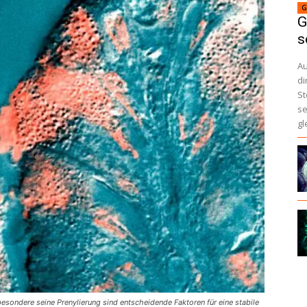
G
G
s
A
di
St
se
gl
sondere seine Prenylierung sind entscheidende Faktoren für eine stabile