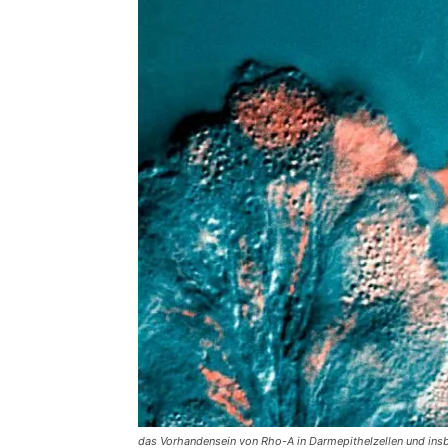
das Vorhandensein von Rho-A in Darmepithelzellen und insbe