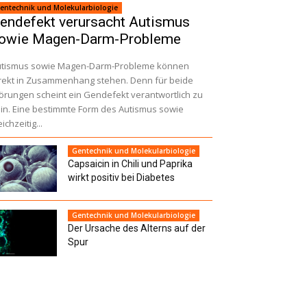
entechnik und Molekularbiologie
endefekt verursacht Autismus
owie Magen-Darm-Probleme
utismus sowie Magen-Darm-Probleme können
rekt in Zusammenhang stehen. Denn für beide
örungen scheint ein Gendefekt verantwortlich zu
in. Eine bestimmte Form des Autismus sowie
eichzeitig...
Gentechnik und Molekularbiologie
Capsaicin in Chili und Paprika
wirkt positiv bei Diabetes
Gentechnik und Molekularbiologie
Der Ursache des Alterns auf der
Spur