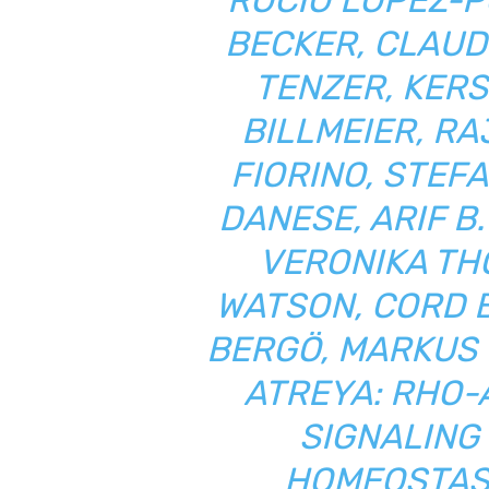
ROCÍO LÓPEZ-
BECKER, CLAUD
TENZER, KERS
BILLMEIER, RA
FIORINO, STEFA
DANESE, ARIF B.
VERONIKA THO
WATSON, CORD 
BERGÖ, MARKUS 
ATREYA: RHO-
SIGNALING 
HOMEOSTASI