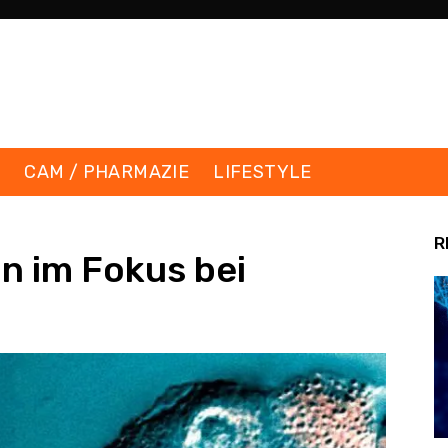
K
CAM / PHARMAZIE
LIFESTYLE
R
in im Fokus bei