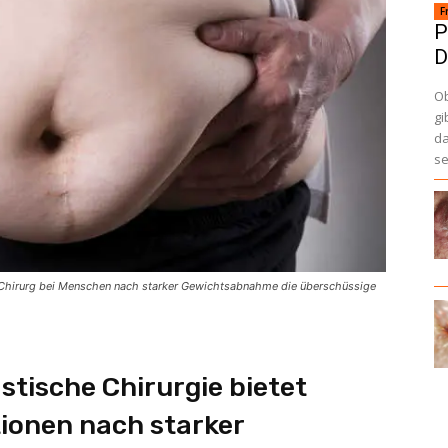
F
P
D
Ob
gi
da
se
der Chirurg bei Menschen nach starker Gewichtsabnahme die überschüssige
stische Chirurgie bietet
ionen nach starker