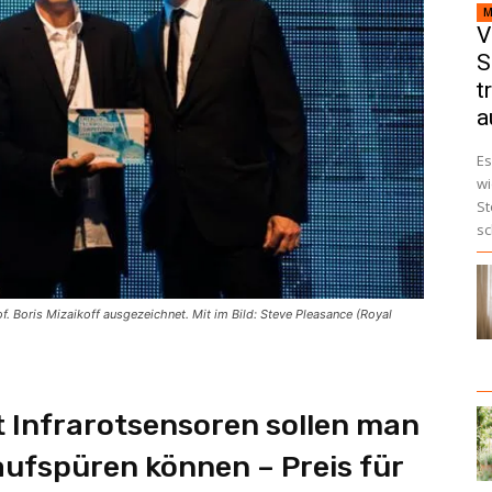
M
V
S
t
a
Es
wi
St
sc
. Boris Mizaikoff ausgezeichnet. Mit im Bild: Steve Pleasance (Royal
t Infrarotsensoren sollen man
aufspüren können – Preis für