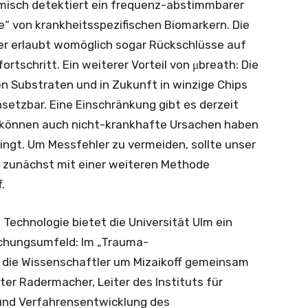
misch detektiert ein frequenz-abstimmbarer
e“ von krankheitsspezifischen Biomarkern. Die
r erlaubt womöglich sogar Rückschlüsse auf
rtschritt. Ein weiterer Vorteil von μbreath: Die
ten Substraten und in Zukunft in winzige Chips
insetzbar. Eine Einschränkung gibt es derzeit
können auch nicht-krankhafte Ursachen haben
ingt. Um Messfehler zu vermeiden, sollte unser
k zunächst mit einer weiteren Methode
.
 Technologie bietet die Universität Ulm ein
schungsumfeld: Im „Trauma-
 die Wissenschaftler um Mizaikoff gemeinsam
er Radermacher, Leiter des Instituts für
und Verfahrensentwicklung des