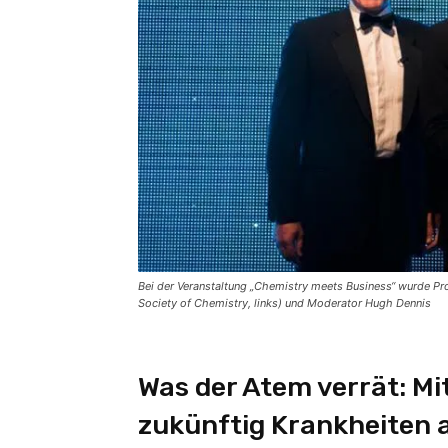
Bei der Veranstaltung „Chemistry meets Business“ wurde Prof
Society of Chemistry, links) und Moderator Hugh Dennis
Was der Atem verrät: Mi
zukünftig Krankheiten 