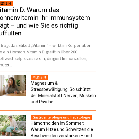
EDIZIN
itamin D: Warum das
onnenvitamin Ihr Immunsystem
rägt – und wie Sie es richtig
uffüllen
 trägt das Etikett „Vitamin" – wirkt im Körper aber
e ein Hormon. Vitamin D greift in über 200
offwechselprozesse ein, dirigiert Immunzellen,
hützt...
MEDIZIN
Magnesium &
Stressbewältigung: So schützt
der Mineralstoff Nerven, Muskeln
und Psyche
Gastroenterologie und Hepatologie
Hämorrhoiden im Sommer:
Warum Hitze und Schwitzen die
Beschwerden verstärken – und