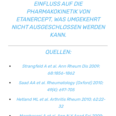
EINFLUSS AUF DIE
PHARMAKOKINETIK VON
ETANERCEPT, WAS UMGEKEHRT
NICHT AUSGESCHLOSSEN WERDEN
KANN.
QUELLEN:
Strangfeld A et al. Ann Rheum Dis 2009;
68:1856-1862
Saad AA et al. Rheumatology (Oxford) 2010;
49(4): 697-705
Hetland ML et al. Arthritis Rheum 2010; 62:22-
32
Marchesoni A et al. Ann N Y Acad Sci 2009;