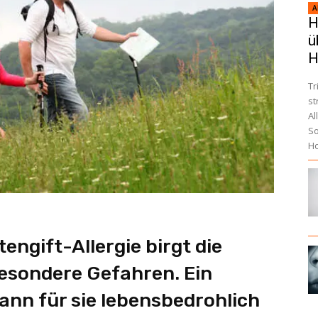
A
H
ü
H
Tr
st
Al
So
Ho
engift-Allergie birgt die
besondere Gefahren. Ein
kann für sie lebensbedrohlich