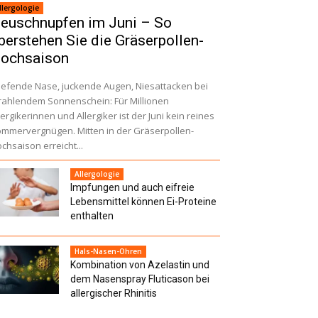
llergologie
euschnupfen im Juni – So
berstehen Sie die Gräserpollen-
ochsaison
iefende Nase, juckende Augen, Niesattacken bei
rahlendem Sonnenschein: Für Millionen
lergikerinnen und Allergiker ist der Juni kein reines
mmervergnügen. Mitten in der Gräserpollen-
chsaison erreicht...
Allergologie
Impfungen und auch eifreie
Lebensmittel können Ei-Proteine
enthalten
Hals-Nasen-Ohren
Kombination von Azelastin und
dem Nasenspray Fluticason bei
allergischer Rhinitis