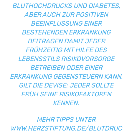
LUTHOCHDRUCKS UND DIABETES, A
BER AUCH ZUR POSITIVEN B
EEINFLUSSUNG EINER B
ESTEHENDEN ERKRANKUNG B
EITRAGEN DAMIT JEDER F
RÜHZEITIG MIT HILFE DES L
EBENSSTILS RISIKOVORSORGE B
ETREIBEN ODER EINER E
RKRANKUNG GEGENSTEUERN KANN, G
ILT DIE DEVISE: JEDER SOLLTE F
RÜH SEINE RISIKOFAKTOREN K
ENNEN.
MEHR TIPPS UNTER
WWW.HERZSTIFTUNG.DE/BLUTDRUC