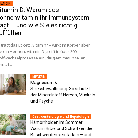
EDIZIN
itamin D: Warum das
onnenvitamin Ihr Immunsystem
rägt – und wie Sie es richtig
uffüllen
 trägt das Etikett „Vitamin" – wirkt im Körper aber
e ein Hormon. Vitamin D greift in über 200
offwechselprozesse ein, dirigiert Immunzellen,
hützt...
MEDIZIN
Magnesium &
Stressbewältigung: So schützt
der Mineralstoff Nerven, Muskeln
und Psyche
Gastroenterologie und Hepatologie
Hämorrhoiden im Sommer:
Warum Hitze und Schwitzen die
Beschwerden verstärken – und