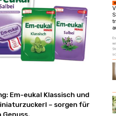
M
V
S
t
a
Es
wi
St
sc
g: Em-eukal Klassisch und
Miniaturzuckerl – sorgen für
n Genuss.