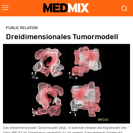
PUBLIC RELATION
Dreidimensionales Tumormodell
Das dreidimensionale Tumormodell zeigt, in welchen Arealen die Kopienzahl des
Gens BRCA2 im Darmtumor verändert ist. Im inneren Tumorbereich fanden die