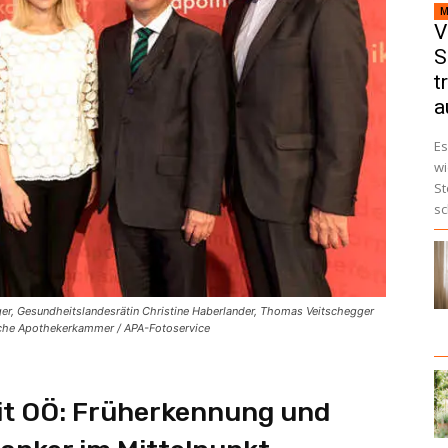
M
V
S
t
a
Es
wi
St
sc
er, Gesundheitslandesrätin Christine Haberlander, Thomas Veitschegger
sche Apothekerkammer / APA-Fotoservice
it OÖ: Früherkennung und