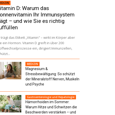
EDIZIN
itamin D: Warum das
onnenvitamin Ihr Immunsystem
rägt – und wie Sie es richtig
uffüllen
 trägt das Etikett „Vitamin" – wirkt im Körper aber
e ein Hormon. Vitamin D greift in über 200
offwechselprozesse ein, dirigiert Immunzellen,
hützt...
MEDIZIN
Magnesium &
Stressbewältigung: So schützt
der Mineralstoff Nerven, Muskeln
und Psyche
Gastroenterologie und Hepatologie
Hämorrhoiden im Sommer:
Warum Hitze und Schwitzen die
Beschwerden verstärken – und