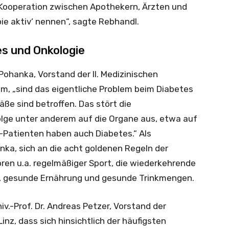
e Kooperation zwischen Apothekern, Ärzten und
ie aktiv‘ nennen“, sagte Rebhandl.
s und Onkologie
h Pohanka, Vorstand der II. Medizinischen
um, „sind das eigentliche Problem beim Diabetes
äße sind betroffen. Das stört die
 Folge unter anderem auf die Organe aus, etwa auf
se-Patienten haben auch Diabetes.“ Als
a, sich an die acht goldenen Regeln der
ren u.a. regelmäßiger Sport, die wiederkehrende
er, gesunde Ernährung und gesunde Trinkmengen.
v.-Prof. Dr. Andreas Petzer, Vorstand der
inz, dass sich hinsichtlich der häufigsten