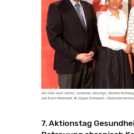
Von links nach rechts: Johannes Jetschgo, Monika Aichberg
und Erwin Rebhandl. © Jürgen Grünwald / Oberösterreichi
7. Aktionstag Gesundhe