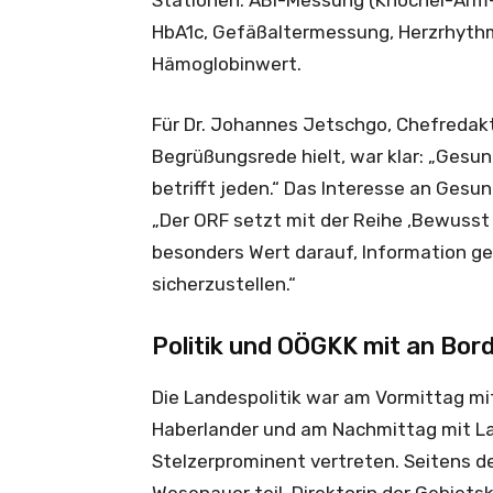
Stationen: ABI-Messung (Knöchel-Arm-
HbA1c, Gefäßaltermessung, Herzrhyth
Hämoglobinwert.
Für Dr. Johannes Jetschgo, Chefredakt
Begrüßungsrede hielt, war klar: „Gesu
betrifft jeden.“ Das Interesse an Ges
„Der ORF setzt mit der Reihe ‚Bewusst
besonders Wert darauf, Information ge
sicherzustellen.“
Politik und OÖGKK mit an Bor
Die Landespolitik war am Vormittag mi
Haberlander und am Nachmittag mit 
Stelzerprominent vertreten. Seitens de