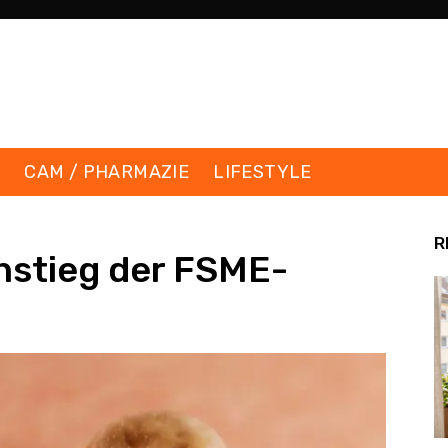
K
CAM / PHARMAZIE
LIFESTYLE
R
nstieg der FSME-