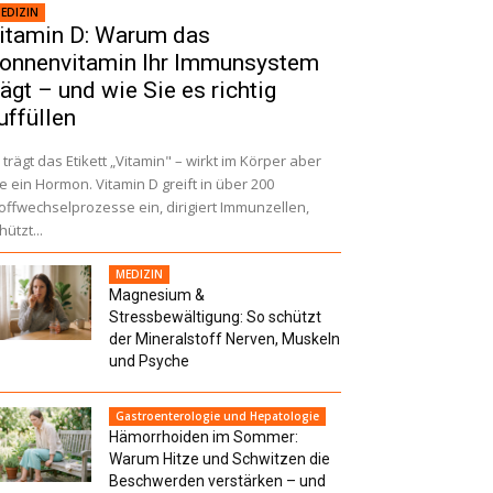
EDIZIN
itamin D: Warum das
onnenvitamin Ihr Immunsystem
rägt – und wie Sie es richtig
uffüllen
 trägt das Etikett „Vitamin" – wirkt im Körper aber
e ein Hormon. Vitamin D greift in über 200
offwechselprozesse ein, dirigiert Immunzellen,
hützt...
MEDIZIN
Magnesium &
Stressbewältigung: So schützt
der Mineralstoff Nerven, Muskeln
und Psyche
Gastroenterologie und Hepatologie
Hämorrhoiden im Sommer:
Warum Hitze und Schwitzen die
Beschwerden verstärken – und