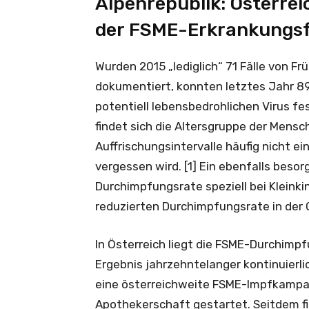
Alpenrepublik: Österrei
der FSME-Erkrankungsfä
Wurden 2015 „lediglich“ 71 Fälle von 
dokumentiert, konnten letztes Jahr 
potentiell lebensbedrohlichen Virus f
findet sich die Altersgruppe der Mensch
Auffrischungsintervalle häufig nicht 
vergessen wird. [1] Ein ebenfalls beso
Durchimpfungsrate speziell bei Kleinkin
reduzierten Durchimpfungsrate in der
In Österreich liegt die FSME-Durchimpf
Ergebnis jahrzehntelanger kontinuierli
eine österreichweite FSME-Impfkampa
Apothekerschaft gestartet. Seitdem fin