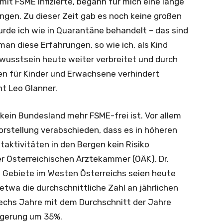
it FSME infizierte, begann für mich eine lange
gen. Zu dieser Zeit gab es noch keine großen
rde ich wie in Quarantäne behandelt – das sind
an diese Erfahrungen, so wie ich, als Kind
wusstsein heute weiter verbreitet und durch
n für Kinder und Erwachsene verhindert
t Leo Glanner.
 kein Bundesland mehr FSME-frei ist. Vor allem
orstellung verabschieden, dass es in höheren
taktivitäten in den Bergen kein Risiko
er Österreichischen Ärztekammer (ÖÄK), Dr.
n Gebiete im Westen Österreichs seien heute
etwa die durchschnittliche Zahl an jährlichen
sechs Jahre mit dem Durchschnitt der Jahre
eigerung um 35%.