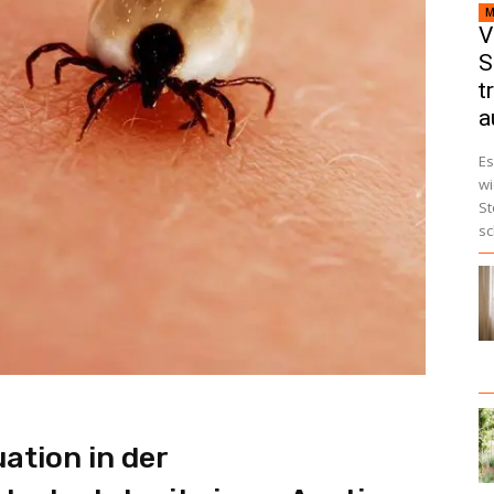
M
V
S
t
a
Es
wi
St
sc
ation in der