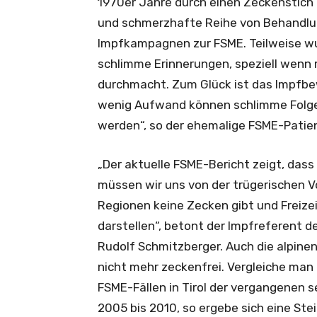
1970er Jahre durch einen Zeckenstich m
und schmerzhafte Reihe von Behandlun
Impfkampagnen zur FSME. Teilweise wu
schlimme Erinnerungen, speziell wenn m
durchmacht. Zum Glück ist das Impfbe
wenig Aufwand können schlimme Folge
werden“, so der ehemalige FSME-Patien
„Der aktuelle FSME-Bericht zeigt, dass
müssen wir uns von der trügerischen V
Regionen keine Zecken gibt und Freizei
darstellen“, betont der Impfreferent d
Rudolf Schmitzberger. Auch die alpine
nicht mehr zeckenfrei. Vergleiche man 
FSME-Fällen in Tirol der vergangenen 
2005 bis 2010, so ergebe sich eine St