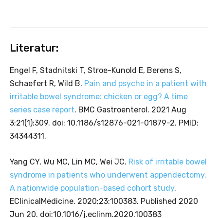
Literatur:
Engel F, Stadnitski T, Stroe-Kunold E, Berens S,
Schaefert R, Wild B.
Pain and psyche in a patient with
irritable bowel syndrome: chicken or egg? A time
series case report
. BMC Gastroenterol. 2021 Aug
3;21(1):309. doi: 10.1186/s12876-021-01879-2. PMID:
34344311.
Yang CY, Wu MC, Lin MC, Wei JC.
Risk of irritable bowel
syndrome in patients who underwent appendectomy.
A nationwide population-based cohort study
.
EClinicalMedicine. 2020;23:100383. Published 2020
Jun 20. doi:10.1016/j.eclinm.2020.100383