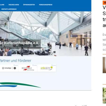
M
V
S
t
a
Es
wi
St
sc