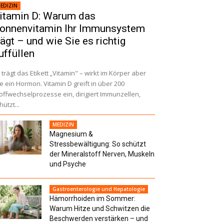
EDIZIN
itamin D: Warum das
onnenvitamin Ihr Immunsystem
rägt – und wie Sie es richtig
uffüllen
 trägt das Etikett „Vitamin" – wirkt im Körper aber
e ein Hormon. Vitamin D greift in über 200
offwechselprozesse ein, dirigiert Immunzellen,
hützt...
MEDIZIN
Magnesium &
Stressbewältigung: So schützt
der Mineralstoff Nerven, Muskeln
und Psyche
Gastroenterologie und Hepatologie
Hämorrhoiden im Sommer:
Warum Hitze und Schwitzen die
Beschwerden verstärken – und