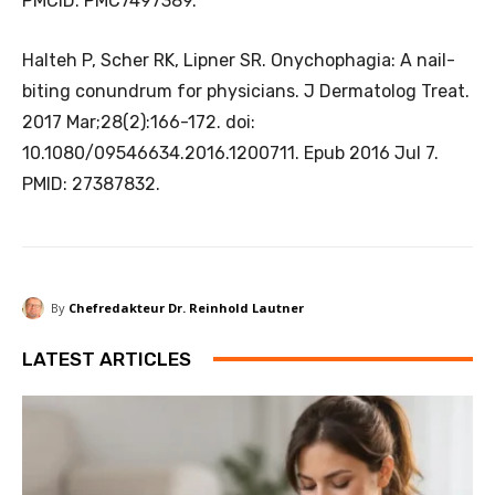
PMCID: PMC7497389.
Halteh P, Scher RK, Lipner SR. Onychophagia: A nail-
biting conundrum for physicians. J Dermatolog Treat.
2017 Mar;28(2):166-172. doi:
10.1080/09546634.2016.1200711. Epub 2016 Jul 7.
PMID: 27387832.
By
Chefredakteur Dr. Reinhold Lautner
LATEST ARTICLES