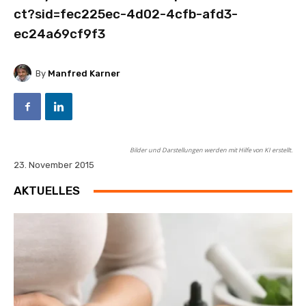
ct?sid=fec225ec-4d02-4cfb-afd3-
ec24a69cf9f3
By
Manfred Karner
Bilder und Darstellungen werden mit Hilfe von KI erstellt.
23. November 2015
AKTUELLES