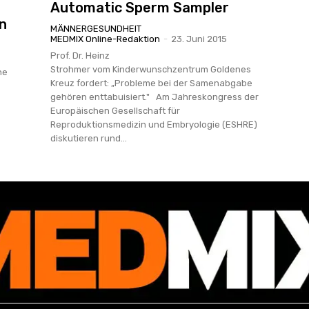
Automatic Sperm Sampler
n
MÄNNERGESUNDHEIT
MEDMIX Online-Redaktion
-
23. Juni 2015
Prof. Dr. Heinz
Strohmer vom Kinderwunschzentrum Goldenes
ne
Kreuz fordert: „Probleme bei der Samenabgabe
gehören enttabuisiert." Am Jahreskongress der
Europäischen Gesellschaft für
Reproduktionsmedizin und Embryologie (ESHRE)
diskutieren rund...