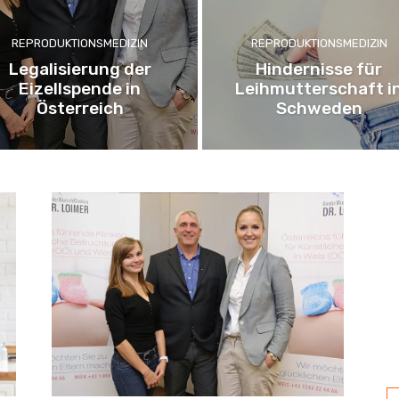
REPRODUKTIONSMEDIZIN
REPRODUKTIONSMEDIZIN
Legalisierung der
Hindernisse für
Eizellspende in
Leihmutterschaft i
Österreich
Schweden