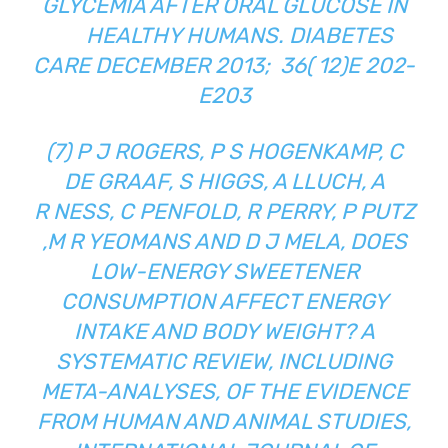
GLYCEMIA AFTER ORAL GLUCOSE IN
HEALTHY HUMANS. DIABETES
CARE DECEMBER 2013; 36( 12)E 202-
E203
(7) P J ROGERS, P S HOGENKAMP, C
DE GRAAF, S HIGGS, A LLUCH, A
R NESS, C PENFOLD, R PERRY, P PUTZ
,M R YEOMANS AND D J MELA, DOES
LOW-ENERGY SWEETENER
CONSUMPTION AFFECT ENERGY
INTAKE AND BODY WEIGHT? A
SYSTEMATIC REVIEW, INCLUDING
META-ANALYSES, OF THE EVIDENCE
FROM HUMAN AND ANIMAL STUDIES,