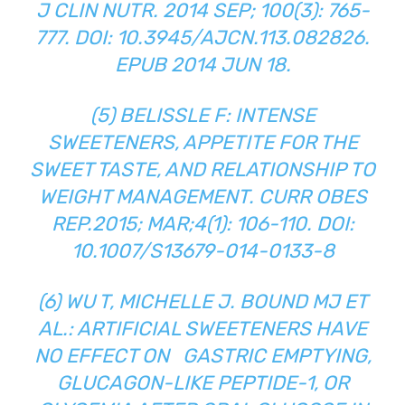
J CLIN NUTR. 2014 SEP; 100(3): 765-
777. DOI: 10.3945/AJCN.113.082826.
EPUB 2014 JUN 18.
(5) BELISSLE F: INTENSE
SWEETENERS, APPETITE FOR THE
SWEET TASTE, AND RELATIONSHIP TO
WEIGHT MANAGEMENT. CURR OBES
REP.2015; MAR;4(1): 106-110. DOI:
10.1007/S13679-014-0133-8
(6) WU T, MICHELLE J. BOUND MJ ET
AL.: ARTIFICIAL SWEETENERS HAVE
NO EFFECT ON GASTRIC EMPTYING,
GLUCAGON-LIKE PEPTIDE-1, OR