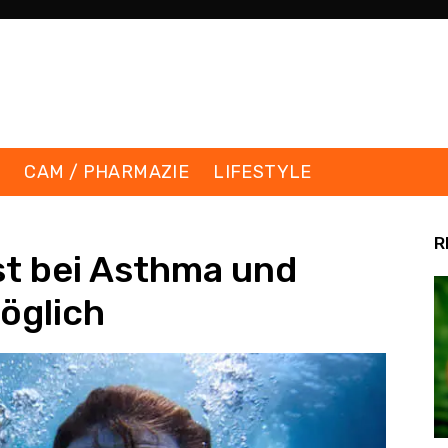
K
CAM / PHARMAZIE
LIFESTYLE
R
st bei Asthma und
öglich