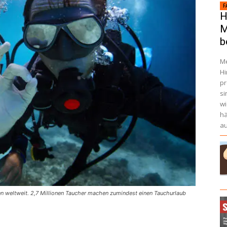
F
H
M
b
Me
Hi
pr
si
wi
hä
au
n weltweit. 2,7 Millionen Taucher machen zumindest einen Tauchurlaub