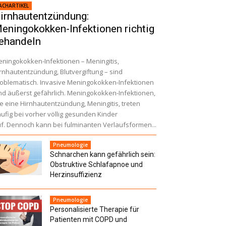
ACHARTIKEL
irnhautentzündung:
eningokokken-Infektionen richtig
ehandeln
ningokokken-Infektionen – Meningitis,
rnhautentzündung, Blutvergiftung – sind
oblematisch. Invasive Meningokokken-Infektionen
nd äußerst gefährlich. Meningokokken-Infektionen,
e eine Hirnhautentzündung, Meningitis, treten
ufig bei vorher völlig gesunden Kinder
f. Dennoch kann bei fulminanten Verlaufsformen...
Pneumologie
Schnarchen kann gefährlich sein:
Obstruktive Schlafapnoe und
Herzinsuffizienz
Pneumologie
Personalisierte Therapie für
Patienten mit COPD und