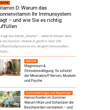
EDIZIN
itamin D: Warum das
onnenvitamin Ihr Immunsystem
rägt – und wie Sie es richtig
uffüllen
 trägt das Etikett „Vitamin" – wirkt im Körper aber
e ein Hormon. Vitamin D greift in über 200
offwechselprozesse ein, dirigiert Immunzellen,
hützt...
MEDIZIN
Magnesium &
Stressbewältigung: So schützt
der Mineralstoff Nerven, Muskeln
und Psyche
Gastroenterologie und Hepatologie
Hämorrhoiden im Sommer:
Warum Hitze und Schwitzen die
Beschwerden verstärken – und