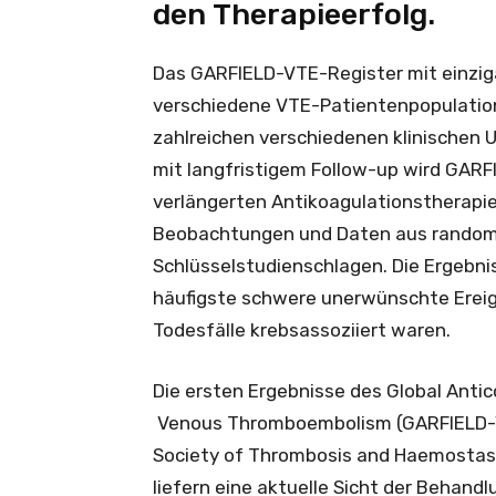
den Therapieerfolg.
Das GARFIELD-VTE-Register mit einzigar
verschiedene VTE-Patientenpopulation
zahlreichen verschiedenen klinischen
mit langfristigem Follow-up wird GARF
verlängerten Antikoagulationstherapie
Beobachtungen und Daten aus random
Schlüsselstudienschlagen. Die Ergebn
häufigste schwere unerwünschte Ereign
Todesfälle krebsassoziiert waren.
Die ersten Ergebnisse des Global Antico
Venous Thromboembolism (GARFIELD-V
Society of Thrombosis and Haemostasis
liefern eine aktuelle Sicht der Behan