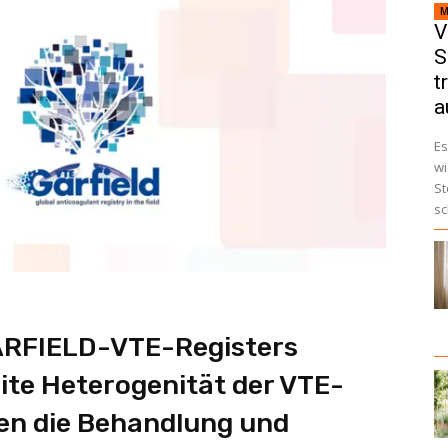
M
V
S
t
a
Es
wi
St
sc
GARFIELD-VTE-Registers
eite Heterogenität der VTE-
en die Behandlung und