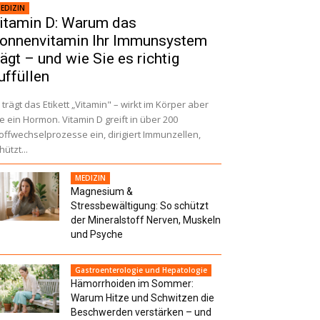
EDIZIN
itamin D: Warum das
onnenvitamin Ihr Immunsystem
rägt – und wie Sie es richtig
uffüllen
 trägt das Etikett „Vitamin" – wirkt im Körper aber
e ein Hormon. Vitamin D greift in über 200
offwechselprozesse ein, dirigiert Immunzellen,
hützt...
MEDIZIN
Magnesium &
Stressbewältigung: So schützt
der Mineralstoff Nerven, Muskeln
und Psyche
Gastroenterologie und Hepatologie
Hämorrhoiden im Sommer:
Warum Hitze und Schwitzen die
Beschwerden verstärken – und