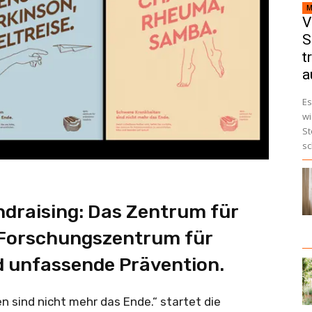
M
V
S
t
a
Es
wi
St
sc
ndraising: Das Zentrum für
 Forschungszentrum für
d unfassende Prävention.
 sind nicht mehr das Ende.“ startet die