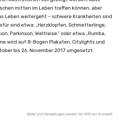
chen mitten im Leben treffen können, aber
as Leben weitergeht – schwere Krankheiten sind
afür sind etwa: „Herzklopfen, Schmetterlinge,
nsion, Parkinson, Weltreise.“ oder etwa „Rumba,
e wird auf 8-Bogen Plakaten, Citylights und
ktober bis 26. November 2017 umgesetzt.
Bilder und Darstellungen werden mit Hilfe von KI erstellt.