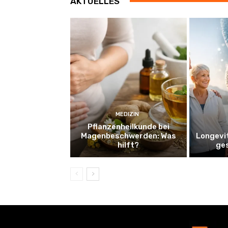
AKTUELLES
MEDIZIN
Pflanzenheilkunde bei
Magenbeschwerden: Was
Longevi
hilft?
ge