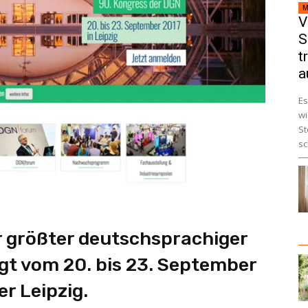
M
V
S
t
a
Es
wi
St
sc
 größter deutschsprachiger
gt vom 20. bis 23. September
r Leipzig.