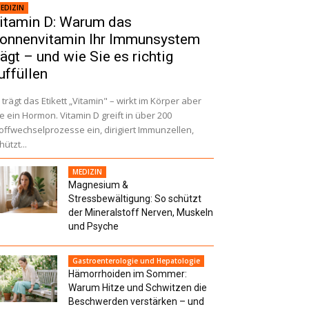
EDIZIN
itamin D: Warum das
onnenvitamin Ihr Immunsystem
rägt – und wie Sie es richtig
uffüllen
 trägt das Etikett „Vitamin" – wirkt im Körper aber
e ein Hormon. Vitamin D greift in über 200
offwechselprozesse ein, dirigiert Immunzellen,
hützt...
MEDIZIN
Magnesium &
Stressbewältigung: So schützt
der Mineralstoff Nerven, Muskeln
und Psyche
Gastroenterologie und Hepatologie
Hämorrhoiden im Sommer:
Warum Hitze und Schwitzen die
Beschwerden verstärken – und