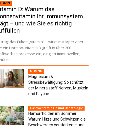
EDIZIN
itamin D: Warum das
onnenvitamin Ihr Immunsystem
rägt – und wie Sie es richtig
uffüllen
 trägt das Etikett „Vitamin" – wirkt im Körper aber
e ein Hormon. Vitamin D greift in über 200
offwechselprozesse ein, dirigiert Immunzellen,
hützt...
MEDIZIN
Magnesium &
Stressbewältigung: So schützt
der Mineralstoff Nerven, Muskeln
und Psyche
Gastroenterologie und Hepatologie
Hämorrhoiden im Sommer:
Warum Hitze und Schwitzen die
Beschwerden verstärken – und