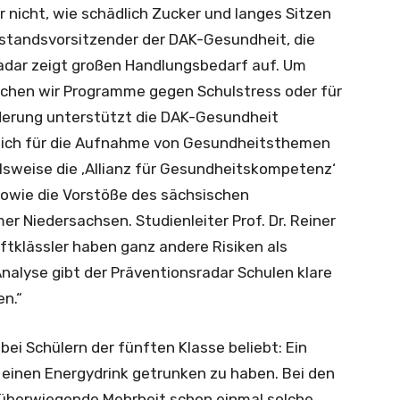
r nicht, wie schädlich Zucker und langes Sitzen
rstandsvorsitzender der DAK-Gesundheit, die
adar zeigt großen Handlungsbedarf auf. Um
uchen wir Programme gegen Schulstress oder für
rderung unterstützt die DAK-Gesundheit
e sich für die Aufnahme von Gesundheitsthemen
elsweise die ‚Allianz für Gesundheitskompetenz‘
owie die Vorstöße des sächsischen
r Niedersachsen. Studienleiter Prof. Dr. Reiner
ftklässler haben ganz andere Risiken als
 Analyse gibt der Präventionsradar Schulen klare
n.“
bei Schülern der fünften Klasse beliebt: Ein
l einen Energydrink getrunken zu haben. Bei den
 überwiegende Mehrheit schon einmal solche