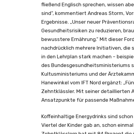
fließend Englisch sprechen, wissen abe
sind“, kommentiert Andreas Storm, Vo
Ergebnisse. „Unser neuer Präventionsr
Gesundheitsrisiken zu reduzieren, bra
bewusstere Ernährung.“ Mit dieser Fo
nachdrücklich mehrere Initiativen, di
in den Lehrplan stark machen – beispi
des Bundesgesundheitsministeriums s
Kultusministeriums und der Ärztekamme
Hanewinkel vom IFT Nord ergänzt: „Fün
Zehntklässler. Mit seiner detaillierten
Ansatzpunkte für passende Maßnahme
Koffeinhaltige Energydrinks sind schon 
Viertel der Kinder gab an, schon einma
Zehntklässlern hat mit 84 Prozent die