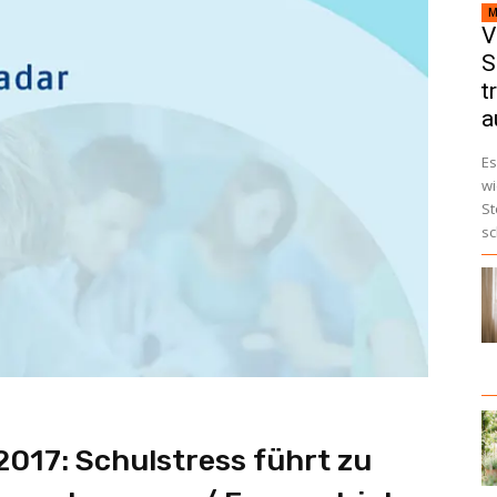
M
V
S
t
a
Es
wi
St
sc
017: Schulstress führt zu