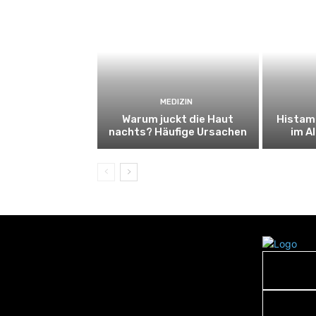
MEDIZIN
Warum juckt die Haut
Histam
nachts? Häufige Ursachen
im A