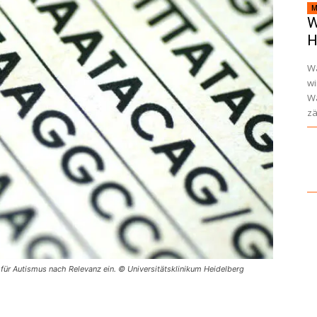
M
W
H
Wa
wi
Wa
zä
 für Autismus nach Relevanz ein. © Universitätsklinikum Heidelberg