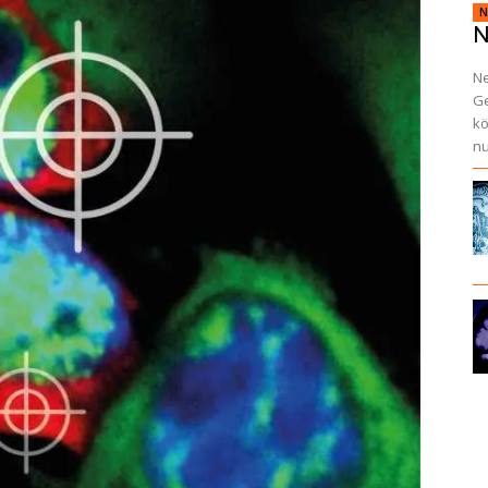
N
N
Ne
Ge
kö
nu