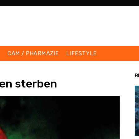
K
CAM / PHARMAZIE
LIFESTYLE
R
en sterben