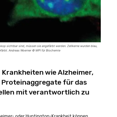
skop sichtbar sind, müssen sie angefärbt werden. Zellkerne wurden blau,
efärbt. Andreas Woerner © MPI für Biochemie
 Krankheiten wie Alzheimer,
 Proteinaggregate für das
llen mit verantwortlich zu
lzheimer- oder Huntington-Krankheit können