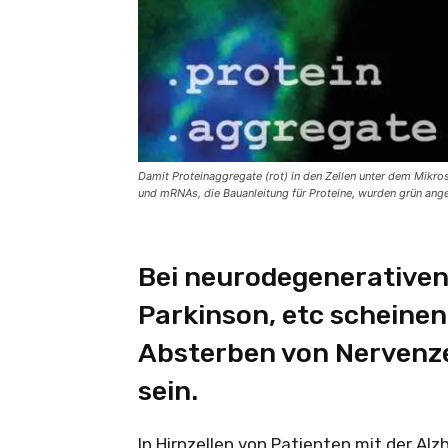
Damit Proteinaggregate (rot) in den Zellen unter dem Mikro
und mRNAs, die Bauanleitung für Proteine, wurden grün ang
Bei neurodegenerativen
Parkinson, etc scheinen
Absterben von Nervenze
sein.
In Hirnzellen von Patienten mit der A