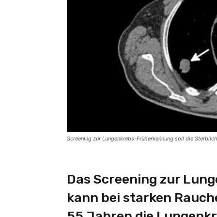
Screening zur Lungenkrebs-Früherkennung soll die Sterblic
Das Screening zur Lun
kann bei starken Rauche
55 Jahren die Lungenkr