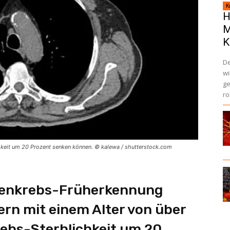
K
H
M
K
De
wi
ge
ro
hkeit um 20 Prozent senken können. © kalewa / shutterstock.com
genkrebs-Früherkennung
rn mit einem Alter von über
ebs-Sterblichkeit um 20