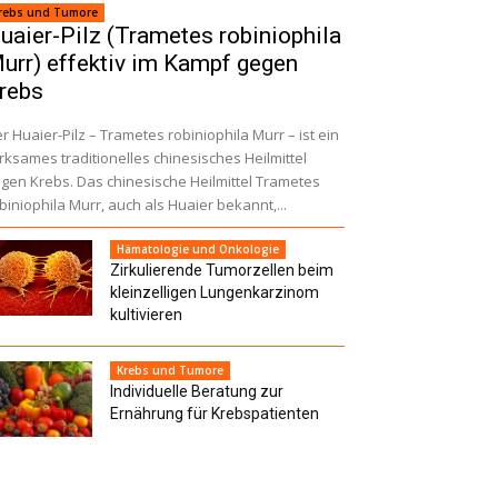
rebs und Tumore
uaier-Pilz (Trametes robiniophila
urr) effektiv im Kampf gegen
rebs
r Huaier-Pilz – Trametes robiniophila Murr – ist ein
rksames traditionelles chinesisches Heilmittel
gen Krebs. Das chinesische Heilmittel Trametes
biniophila Murr, auch als Huaier bekannt,...
Hämatologie und Onkologie
Zirkulierende Tumorzellen beim
kleinzelligen Lungenkarzinom
kultivieren
Krebs und Tumore
Individuelle Beratung zur
Ernährung für Krebspatienten