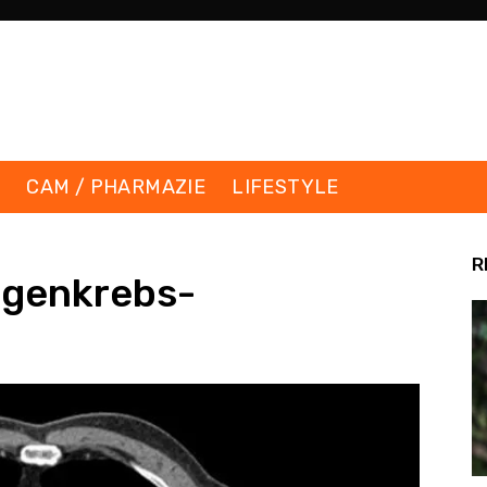
K
CAM / PHARMAZIE
LIFESTYLE
R
ngenkrebs-