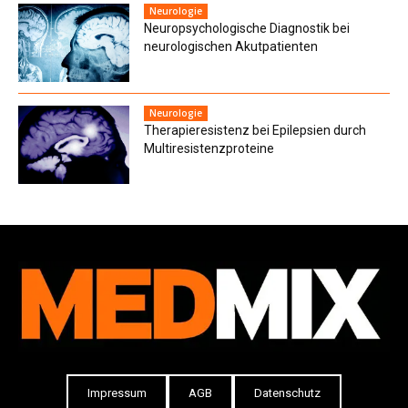
Neurologie
Neuropsychologische Diagnostik bei
neuro­logischen Akutpatienten
Neurologie
Therapieresistenz bei Epilepsien durch
Multiresistenz­proteine
Impressum
AGB
Datenschutz